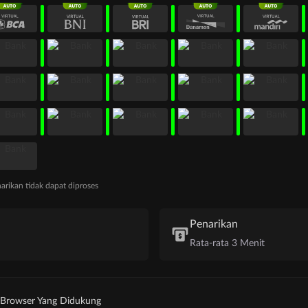
arikan tidak dapat diproses
Penarikan
Rata-rata 3 Menit
Browser Yang Didukung