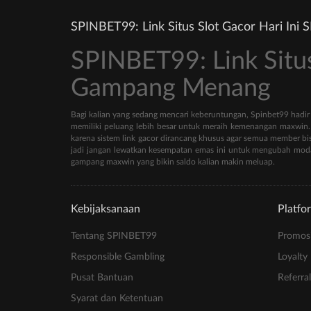
SPINBET99: Link Situs Slot Gacor Hari In
SPINBET99: Link Situs
Gampang Menang
Bagi kalian yang sedang mencari keberuntungan, Spinbet99 hadir 
memiliki peluang lebih besar untuk meraih kemenangan maxwin. D
karena sistem link gacor dirancang khusus agar semua member b
jadi jangan lewatkan kesempatan emas ini untuk mengubah modal
gampang maxwin yang bikin saldo kalian makin meluap.
Kebijaksanaan
Platfo
Tentang SPINBET99
Promos
Responsible Gambling
Loyalty
Pusat Bantuan
Referral
Syarat dan Ketentuan