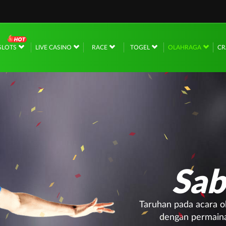
SLOTS
LIVE CASINO
RACE
TOGEL
OLAHRAGA
CR
Sab
Taruhan pada acara o
dengan permainan