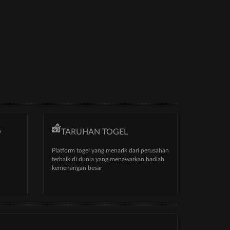
O
TARUHAN TOGEL
Platform togel yang menarik dari perusahan
terbaik di dunia yang menawarkan hadiah
kemenangan besar