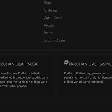
Togel
Olahraga
Crash Game
Arcade
Poker
Sabung Ayam
ARUHAN OLAHRAGA
TARUHAN LIVE KASIN
book Gaming Platform Terbaik
Platform Pilihan bagi perusahaan-
rkan lebih banyak game, odds yang
perusahaan terbaik di dunia, dengan
tinggi, dan menyediakan pilihan yang
pilihan variasi game terbanyak
banyak untuk pemain.