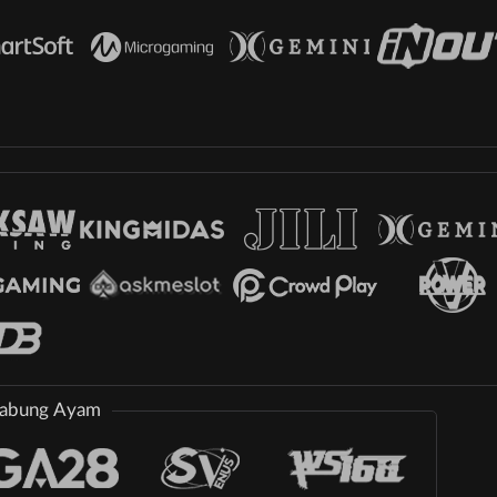
abung Ayam