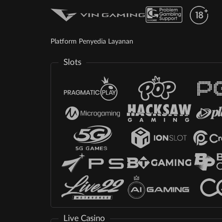
Platform Penyedia Layanan
Slots
Live Casino