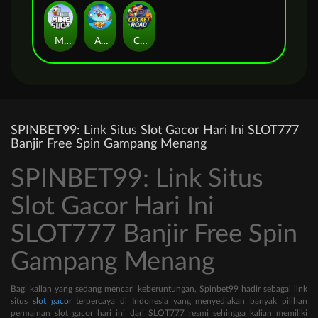
Mine Slot
AviaFly
Cricket Road
SPINBET99: Link Situs Slot Gacor Hari Ini SLOT777
Banjir Free Spin Gampang Menang
SPINBET99: Link Situs
Slot Gacor Hari Ini
SLOT777 Banjir Free Spin
Gampang Menang
Bagi kalian yang sedang mencari keberuntungan, Spinbet99 hadir sebagai link
situs
slot gacor
terpercaya di Indonesia yang menyediakan banyak pilihan
permainan slot gacor hari ini dari SLOT777 resmi sehingga kalian memiliki