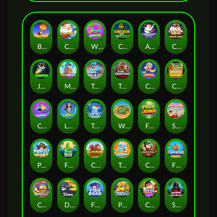
BalloniX
Chicken Road Ice
Wheel
Chicken vs Zombies
AVIA FLY 2
Chicken Road Bonus
Jumper
MegaBlock
Topo Mole
Twist San Quentin
Crash
Chicken Banana
Cryptos
Limbo
Twist X-mas
Wheel Out
Frog Jump
SugarDaddy
Pengu Sport
Frog Road
Chicken Shoot
Tower
Chicken Road Gold
Fish Road
Chicken Road Race
Diver
Fish Boom
Penalty Nations Cup
Chicken Road Vegas
Squid Gamebler