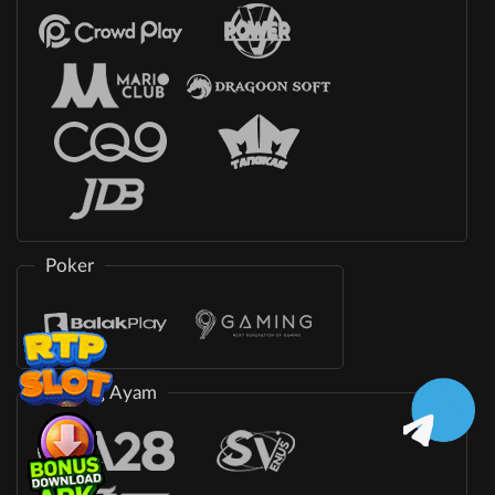
Poker
Sabung Ayam