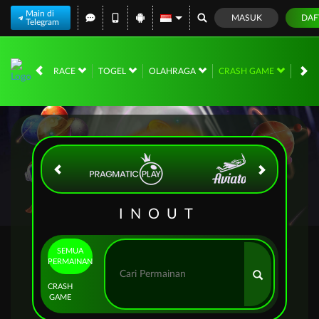
Main di
MASUK
DAF
Telegram
 CASINO
RACE
TOGEL
OLAHRAGA
CRASH GAME
ARC
INOUT
SEMUA
PERMAINAN
CRASH
GAME