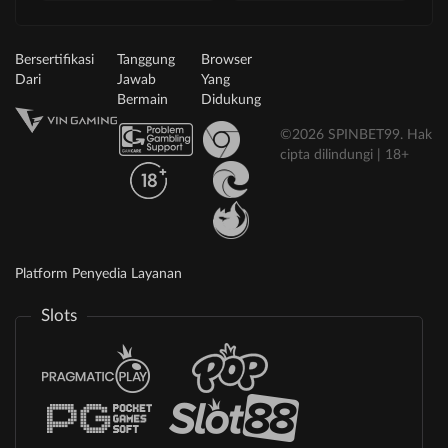
Bersertifikasi
Tanggung
Browser
Dari
Jawab
Yang
Bermain
Didukung
©2026 SPINBET99. Hak
cipta dilindungi | 18+
Platform Penyedia Layanan
Slots