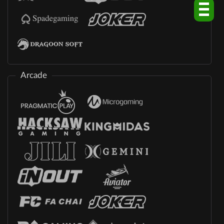
Arcade