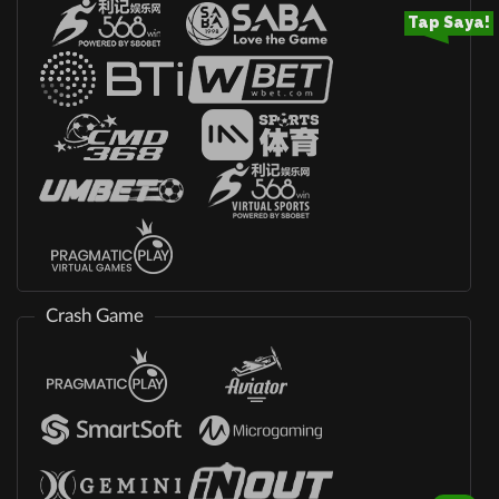
Tap Saya!
Crash Game