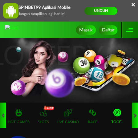
×
SPINBET99 Aplikasi Mobile
UNDUH
Jangan tampilkan lagi hari ini
Masuk
Daftar
HOT GAMES
SLOTS
LIVE CASINO
RACE
TOGEL
OL